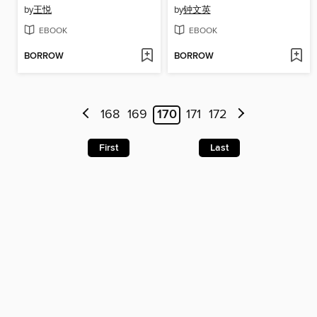
by
王悦
by
钟文英
EBOOK
EBOOK
BORROW
BORROW
168
169
170
171
172
First
Last