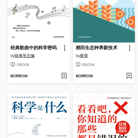
经典歌曲中的科学密码
稻田生态种养新技术
by
徐海等主编
by
黄璜
EBOOK
EBOOK
BORROW
BORROW