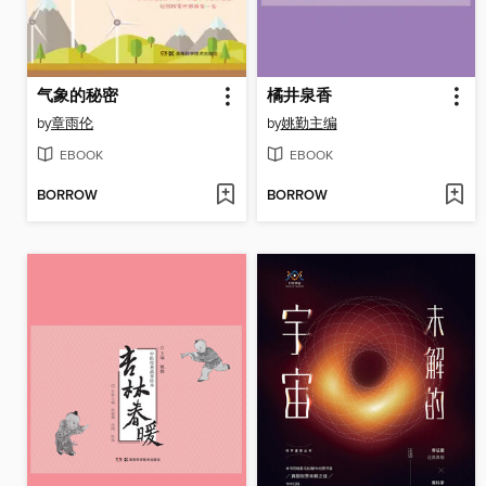
气象的秘密
橘井泉香
by
章雨伦
by
姚勤主编
EBOOK
EBOOK
BORROW
BORROW