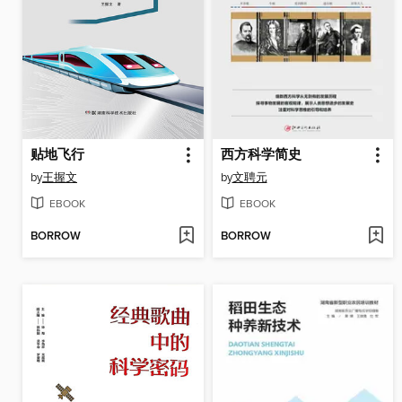
贴地飞行
西方科学简史
by
王握文
by
文聘元
EBOOK
EBOOK
BORROW
BORROW