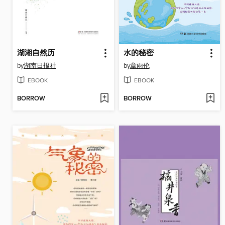
湖湘自然历
水的秘密
by
湖南日报社
by
章雨伦
EBOOK
EBOOK
BORROW
BORROW