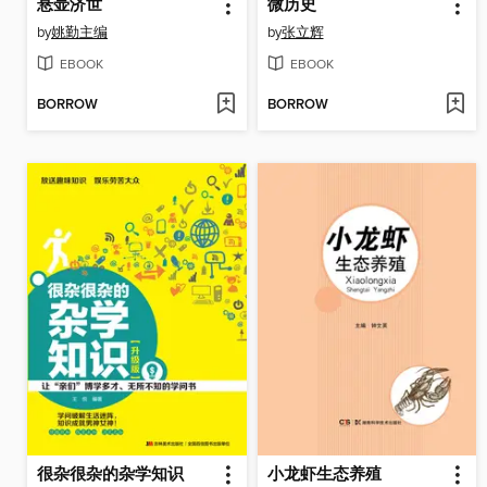
悬壶济世
微历史
by
姚勤主编
by
张立辉
EBOOK
EBOOK
BORROW
BORROW
很杂很杂的杂学知识
小龙虾生态养殖