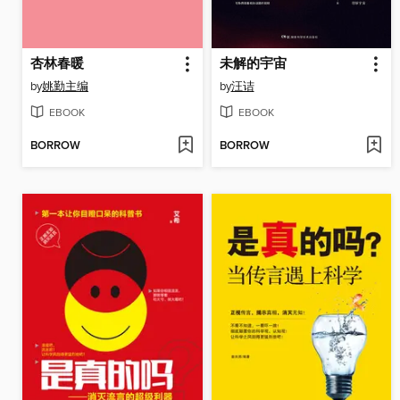
杏林春暖
未解的宇宙
by
姚勤主编
by
汪诘
EBOOK
EBOOK
BORROW
BORROW